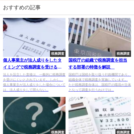
おすすめの記事
税務調査
税務調査
個人事業主が法人成りをしたタ
国税庁の組織で税務調査を担当
イミングで税務調査を受ける理
する部署の特徴を解説
由
法人を設立した直後は、一般的に税務調査
国税庁は国税を取り扱う行政機関であり、
を受けにくいとされています。 しかし、
組織全体で税務調査を実施しています。
個人事業主が法人成りをした場合について
ただ税務調査自体は、国税庁の職員が主体
は、法人成りをして間もない...
となって調査を行うわけでは...
税務調査
税務調査