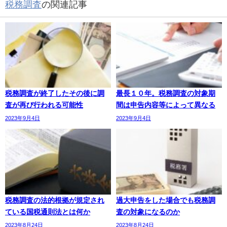
税務調査
の関連記事
税務調査が終了したその後に調
最長１０年。税務調査の対象期
査が再び行われる可能性
間は申告内容等によって異なる
2023年9月4日
2023年9月4日
税務調査の法的根拠が規定され
過大申告をした場合でも税務調
ている国税通則法とは何か
査の対象になるのか
2023年8月24日
2023年8月24日