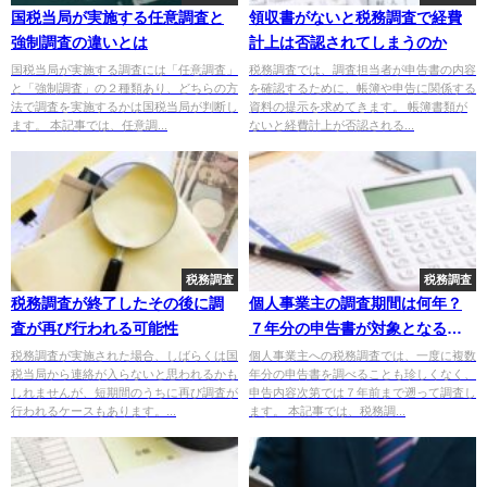
国税当局が実施する任意調査と
領収書がないと税務調査で経費
強制調査の違いとは
計上は否認されてしまうのか
国税当局が実施する調査には「任意調査」
税務調査では、調査担当者が申告書の内容
と「強制調査」の２種類あり、どちらの方
を確認するために、帳簿や申告に関係する
法で調査を実施するかは国税当局が判断し
資料の提示を求めてきます。 帳簿書類が
ます。 本記事では、任意調...
ないと経費計上が否認される...
税務調査
税務調査
税務調査が終了したその後に調
個人事業主の調査期間は何年？
査が再び行われる可能性
７年分の申告書が対象となるケ
ースとは
税務調査が実施された場合、しばらくは国
個人事業主への税務調査では、一度に複数
税当局から連絡が入らないと思われるかも
年分の申告書を調べることも珍しくなく、
しれませんが、短期間のうちに再び調査が
申告内容次第では７年前まで遡って調査し
行われるケースもあります。...
ます。 本記事では、税務調...