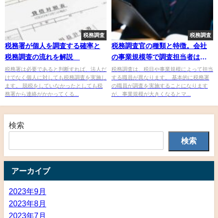
税務調査
税務調査
税務署が個人を調査する確率と
税務調査官の種類と特徴。会社
税務調査の流れを解説
の事業規模等で調査担当者は異
なる
税務署は必要であると判断すれば、法人だ
税務調査は、税目や事業規模によって担当
けでなく個人に対しても税務調査を実施し
する職員が異なります。 基本的に税務署
ます。 脱税をしていなかったとしても税
の職員が調査を実施することになります
務署から連絡がかかってくる...
が、事業規模が大きくなるとマ...
検索
検索
アーカイブ
2023年9月
2023年8月
2023年7月