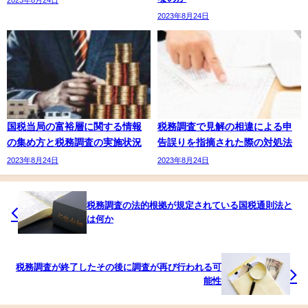
2023年8月24日
国税当局の富裕層に関する情報
税務調査で見解の相違による申
の集め方と税務調査の実施状況
告誤りを指摘された際の対処法
2023年8月24日
2023年8月24日
税務調査の法的根拠が規定されている国税通則法と
は何か
税務調査が終了したその後に調査が再び行われる可
能性