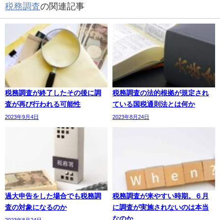
税務調査
の関連記事
税務調査が終了したその後に調
税務調査の法的根拠が規定され
査が再び行われる可能性
ている国税通則法とは何か
2023年9月4日
2023年8月24日
過大申告をした場合でも税務調
税務調査が来やすい時期。６月
査の対象になるのか
に調査が実施されないのは本当
なのか
2023年8月24日