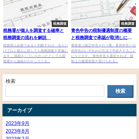
税務調査
税務調査
税務署が個人を調査する確率と
青色申告の税制優遇制度の概要
税務調査の流れを解説
と税務調査で承認が取消しにな
るケース
税務署は必要であると判断すれば、法人だ
事業者は確定申告を行う際、青色申告と白
けでなく個人に対しても税務調査を実施し
色申告のいずれかの方法で手続きすること
ます。 脱税をしていなかったとしても税
になります。 青色申告を選択すれば、税
務署から連絡がかかってくる...
制上の優遇措置を受けられる...
検索
検索
アーカイブ
2023年9月
2023年8月
2023年7月