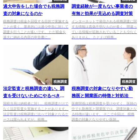
過大申告をした場合でも税務調
調査経験が一度もない事業者の
査の対象になるのか
有無と効果が見込める調査対策
税務調査は税金を回収する目的で実施する
インターネットで発信される税務調査に関
ことが多く、基本的には過少申告に対して
する情報は真偽不明なものが多く、間違っ
調査を行うことが多いです。 ただ税金を
ている情報が拡散されていることも少なく
過大に納める内容の申告書に...
ありません。 たとえば税務...
税務調査
税務調査
法定監査と税務調査の違い。調
税務調査の対象になりやすい勤
査を受けないためにやるべき対
務医と開業医の特徴と対処法
策とは
国税当局は納税者に対し、税務調査だけで
医療関係は税務調査を受けやすく、医師の
なく法定監査を実施することがあります。
中でも勤務医と開業医では、調査対象とな
法定監査は税務調査に比べて対象となるケ
る特徴が違います。 そこで今回は、税務
ースは限られますが、税務...
調査の対象となりやすい医師...