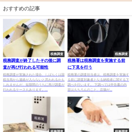
おすすめの記事
税務調査
税務調査
税務調査が終了したその後に調
税務署は税務調査を実施する前
査が再び行われる可能性
に下見を行う
税務調査が実施された場合、しばらくは国
税務署の調査担当者は、税務調査を実施す
税当局から連絡が入らないと思われるかも
る前に調査対象者となる納税者に関する下
しれませんが、短期間のうちに再び調査が
調べを行います。 下調べでは申告書の内
行われるケースもあります。...
容はもちろんのこと、店舗が...
税務調査
税務調査