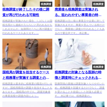
税務調査
税務調査
税務調査が終了したその後に調
廃業後も税務調査は実施され
査が再び行われる可能性
る。狙われやすい事業者の特徴
と注意点
税務調査が実施された場合、しばらくは国
税務調査は主に個人事業主や企業に対して
税当局から連絡が入らないと思われるかも
実施されますが、事業を営んでいる時だけ
しれませんが、短期間のうちに再び調査が
でなく、廃業後に調査が行われることもあ
行われるケースもあります。...
るので要注意です。 本記事...
税務調査
税務調査
国税局が調査を担当するケース
税務調査の対象となる医師の特
と税務署が実施する調査との違
徴と調査時にチェックされる項
い
目
税務調査は基本的に税務署の職員が行いま
医療関係の業種は調査対象となりやすいた
すが、国税局職員が調査を担当することも
め、税務調査を回避するだけでなく、調査
あります。 国税局の中でも、調査対象者
を受けることを前提にした対策も必要で
の事業規模や調査内容によっ...
す。 本記事では、税務調査の...