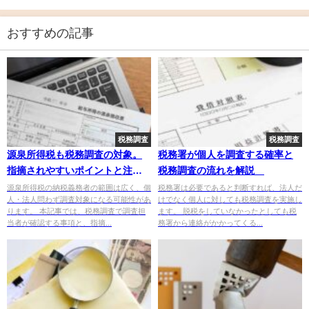
おすすめの記事
税務調査
税務調査
源泉所得税も税務調査の対象。
税務署が個人を調査する確率と
指摘されやすいポイントと注意
税務調査の流れを解説
点
源泉所得税の納税義務者の範囲は広く、個
税務署は必要であると判断すれば、法人だ
人・法人問わず調査対象になる可能性があ
けでなく個人に対しても税務調査を実施し
ります。 本記事では、税務調査で調査担
ます。 脱税をしていなかったとしても税
当者が確認する事項と、指摘...
務署から連絡がかかってくる...