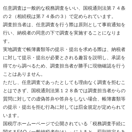
任意調査は一般的な税務調査をいい、国税通則法第７４条
の２（相続税は第７４条の３）で定められています。
調査担当者は、任意調査を行う際は原則として事前通知を
行い、納税者の同意の下で調査を実施することになりま
す。
実地調査で帳簿書類等の提示・提出を求める際は、納税者
に対して提示・提出が必要とされる趣旨を説明し、承諾を
得てから調べるため、調査担当者が勝手に現物確認を行う
ことはありません。
ただし、任意調査であったとしても理由なく調査を拒むこ
とはできず、国税通則法第１２８条では調査担当者からの
質問に対しての虚偽答弁や答弁をしない場合、帳簿書類等
の提示・提出を拒む行為に対しては罰金規定が定められて
います。
国税庁ホームーページで公開されている「税務調査手続に
関するFAQ（一般納税者向け）」によると、罰則規定をあ