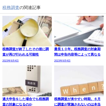
税務調査
の関連記事
税務調査が終了したその後に調
最長１０年。税務調査の対象期
査が再び行われる可能性
間は申告内容等によって異なる
2023年9月4日
2023年9月4日
過大申告をした場合でも税務調
税務調査が来やすい時期。６月
査の対象になるのか
に調査が実施されないのは本当