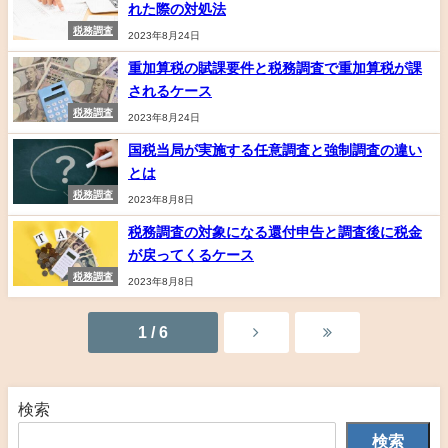
れた際の対処法
税務調査
2023年8月24日
重加算税の賦課要件と税務調査で重加算税が課
されるケース
税務調査
2023年8月24日
国税当局が実施する任意調査と強制調査の違い
とは
税務調査
2023年8月8日
税務調査の対象になる還付申告と調査後に税金
が戻ってくるケース
税務調査
2023年8月8日
1 / 6
検索
検索