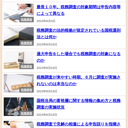
最長１０年。税務調査の対象期間は申告内容等
によって異なる
税務調査
2023年9月4日
税務調査の法的根拠が規定されている国税通則
法とは何か
税務調査
2023年8月24日
過大申告をした場合でも税務調査の対象になる
のか
税務調査
2023年8月24日
税務調査が来やすい時期。６月に調査が実施さ
れないのは本当なのか
税務調査
2023年8月24日
国税当局の富裕層に関する情報の集め方と税務
調査の実施状況
税務調査
2023年8月24日
税務調査で見解の相違による申告誤りを指摘さ