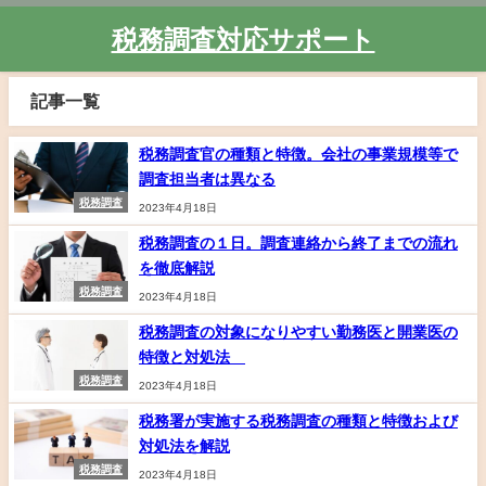
税務調査対応サポート
記事一覧
税務調査官の種類と特徴。会社の事業規模等で
調査担当者は異なる
税務調査
2023年4月18日
税務調査の１日。調査連絡から終了までの流れ
を徹底解説
税務調査
2023年4月18日
税務調査の対象になりやすい勤務医と開業医の
特徴と対処法
税務調査
2023年4月18日
税務署が実施する税務調査の種類と特徴および
対処法を解説
税務調査
2023年4月18日